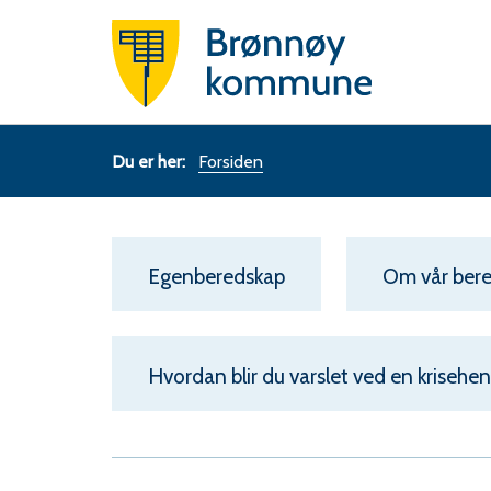
Bered
Brønn
komm
Du
Forsiden
er
her:
Egenberedskap
Om vår ber
Hvordan blir du varslet ved en krisehe