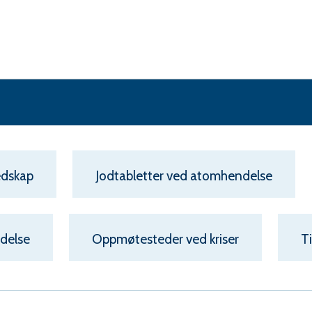
skap
øy
une
edskap
Jodtabletter ved atomhendelse
ndelse
Oppmøtesteder ved kriser
T