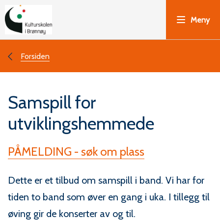
K
Meny
u
l
Du
Forsiden
t
er
Samspill for
u
her:
utviklingshemmede
r
s
PÅMELDING - søk om plass
k
Dette er et tilbud om samspill i band. Vi har for
o
tiden to band som øver en gang i uka. I tillegg til
øving gir de konserter av og til.