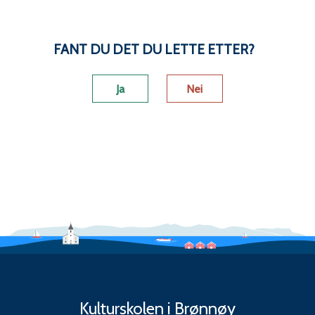
y
FANT DU DET DU LETTE ETTER?
Ja
Nei
Kulturskolen i Brønnøy