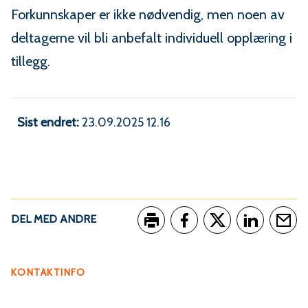
l
Forkunnskaper er ikke nødvendig, men noen av
e
deltagerne vil bli anbefalt individuell opplæring i
tillegg.
n
i
Sist endret
23.09.2025 12.16
B
r
ø
DEL MED ANDRE
n
Skriv ut
Del på Facebook
Del på Twitter
Del på Link
Tips e
n
KONTAKTINFO
ø