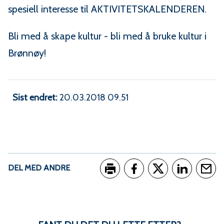
spesiell interesse til AKTIVITETSKALENDEREN.
Bli med å skape kultur - bli med å bruke kultur i
Brønnøy!
Sist endret
20.03.2018 09.51
DEL MED ANDRE
Skriv ut
Del på Facebook
Del på Twitter
Del på Link
Tips e