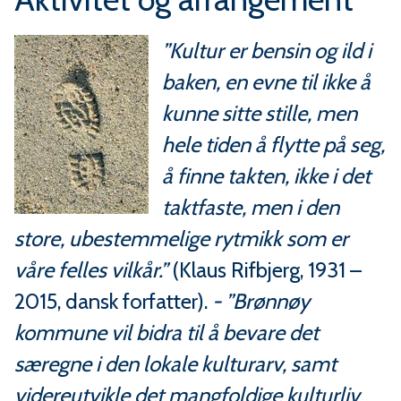
”Kultur
er bensin og ild i
baken, en evne til ikke å
kunne sitte stille, men
hele tiden å flytte på seg,
å finne takten, ikke i det
taktfaste, men i den
store, ubestemmelige rytmikk som er
våre felles vilkår.”
(Klaus Rifbjerg, 1931 –
2015, dansk forfatter).
- ”Brønnøy
kommune vil bidra til å bevare det
særegne i den lokale kulturarv, samt
videreutvikle det mangfoldige kulturliv