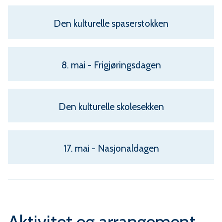
m
m
Den kulturelle spaserstokken
u
8. mai - Frigjøringsdagen
n
e
Den kulturelle skolesekken
17. mai - Nasjonaldagen
Aktivitet og arrangement