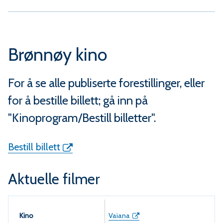
m
m
u
Brønnøy kino
n
For å se alle publiserte forestillinger, eller
e
for å bestille billett; gå inn på
"Kinoprogram/Bestill billetter".
Bestill billett
Aktuelle filmer
Kino
Vaiana