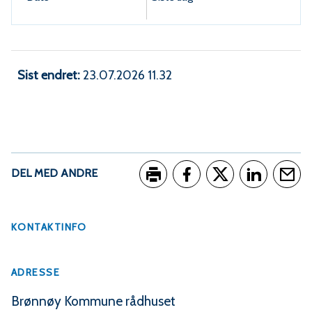
Sist endret
23.07.2026 11.32
DEL MED ANDRE
Skriv ut
Del på Facebook
Del på Twitter
Del på Link
Tips e
KONTAKTINFO
ADRESSE
Brønnøy Kommune rådhuset