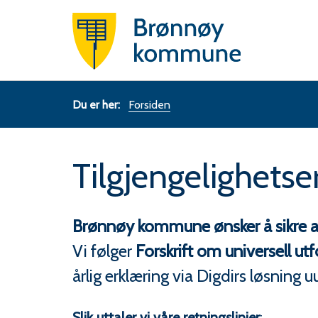
Brønn
komm
Du
Forsiden
er
Tilgjengelighetse
her:
Brønnøy kommune ønsker å sikre at a
Vi følger
Forskrift om universell ut
årlig erklæring via Digdirs løsning u
Slik uttaler vi våre retningslinjer
: