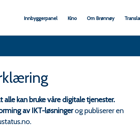
øy
Innbyggerpanel
Kino
Om Brønnøy
Transl
une
rklæring
lle kan bruke våre digitale tjenester.
forming av IKT-løsninger
og publiserer en
ustatus.no.