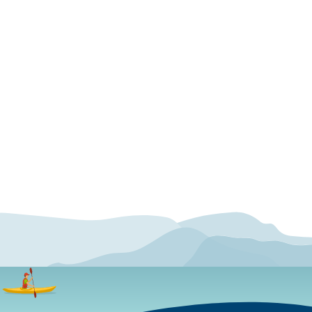
n
venn