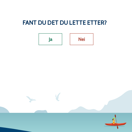
Skriv ut
Del på Facebook
Del på Twitter
Del på LinkedI
Tips en 
FANT DU DET DU LETTE ETTER?
Ja
Nei