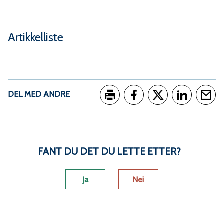
Artikkelliste
DEL MED ANDRE
Skriv ut
Del på Facebook
Del på Twitter
Del på Link
Tips e
FANT DU DET DU LETTE ETTER?
Ja
Nei