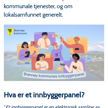
m
kommunale tjenester, og om
m
lokalsamfunnet generelt.
u
n
e
Hva er et innbyggerpanel?
“
Et innbyggerpanel er en elektronisk samling av