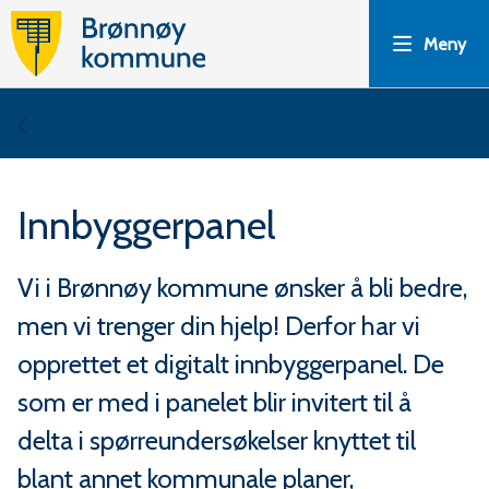
B
Meny
r
ø
Du
n
er
Innbyggerpanel
n
her:
ø
Vi i Brønnøy kommune ønsker å bli bedre,
men vi trenger din hjelp! Derfor har vi
y
opprettet et digitalt innbyggerpanel. De
k
som er med i panelet blir invitert til å
o
delta i spørreundersøkelser knyttet til
blant annet kommunale planer,