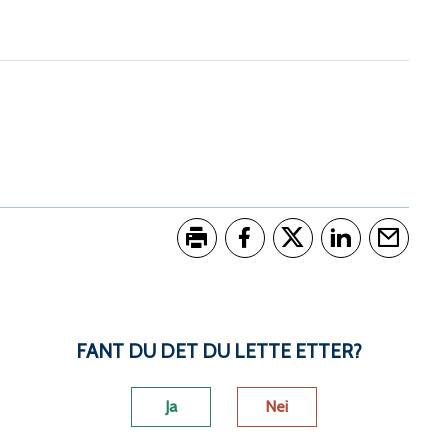
Skriv ut
Del på Facebook
Del på Twitter
Del på LinkedI
Tips en 
FANT DU DET DU LETTE ETTER?
Ja
Nei