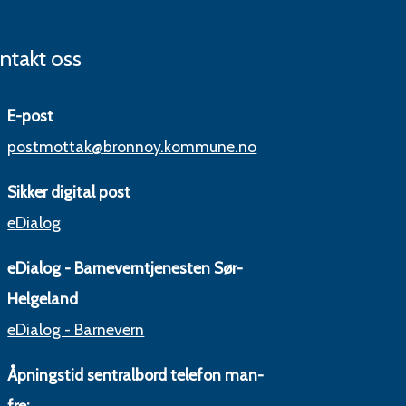
ntakt oss
E-post
postmottak@bronnoy.kommune.no
Sikker digital post
eDialog
eDialog - Barneverntjenesten Sør-
Helgeland
eDialog - Barnevern
Åpningstid sentralbord telefon man-
fre: