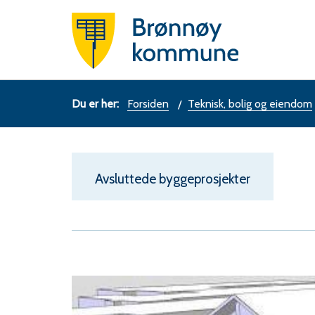
Brønn
komm
Du
Forsiden
Teknisk, bolig og eiendom
er
her:
Avsluttede byggeprosjekter