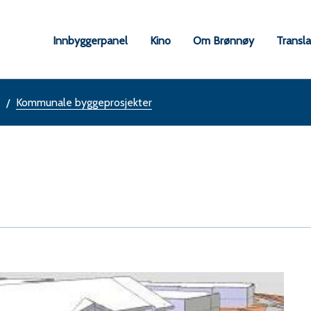
øy
Innbyggerpanel
Kino
Om Brønnøy
Transl
une
Kommunale byggeprosjekter