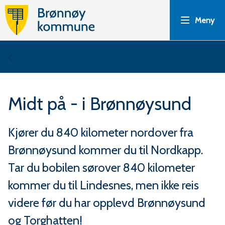
B
Meny
r
ø
Du
n
er
Midt på - i Brønnøysund
n
her:
ø
Kjører du 840 kilometer nordover fra
Brønnøysund kommer du til Nordkapp.
y
Tar du bobilen sørover 840 kilometer
k
kommer du til Lindesnes, men ikke reis
o
videre før du har opplevd Brønnøysund
og Torghatten!