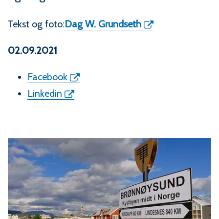
m
m
Tekst og foto:
Dag W. Grundseth
u
02.09.2021
n
Facebook
e
Linkedin