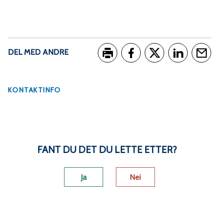
m
m
u
DEL MED ANDRE
n
Skriv ut
Del på Facebook
Del på Twitter
Del på Link
Tips e
e
KONTAKTINFO
FANT DU DET DU LETTE ETTER?
Ja
Nei