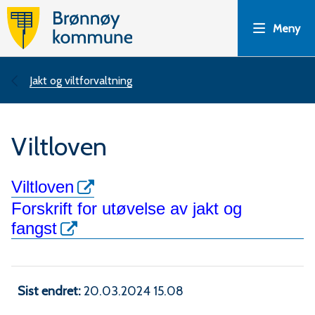
B
Meny
r
ø
Du
Jakt og viltforvaltning
n
er
Viltloven
n
her:
ø
Viltloven
Forskrift for utøvelse av jakt og
y
fangst
k
o
Sist endret
20.03.2024 15.08