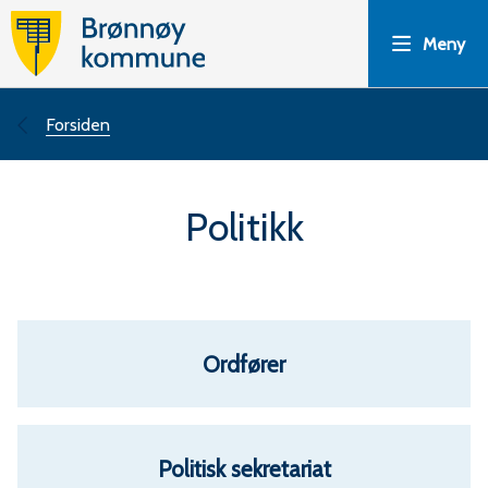
B
Meny
r
ø
Du
Forsiden
n
er
Politikk
n
her:
ø
y
Ordfører
k
o
Politisk sekretariat