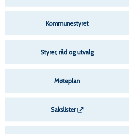
m
m
Kommunestyret
u
n
Styrer, råd og utvalg
e
Møteplan
Sakslister