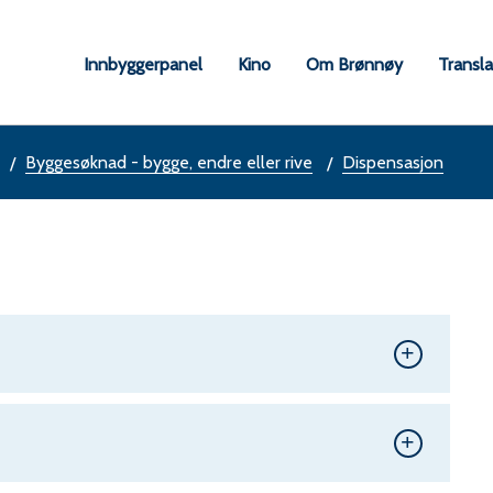
øy
Innbyggerpanel
Kino
Om Brønnøy
Transl
une
Byggesøknad - bygge, endre eller rive
Dispensasjon