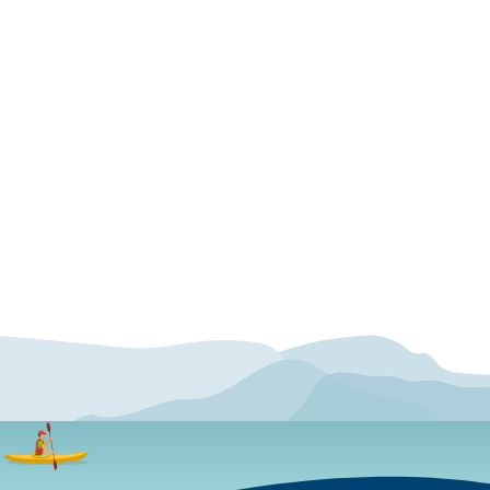
n
venn