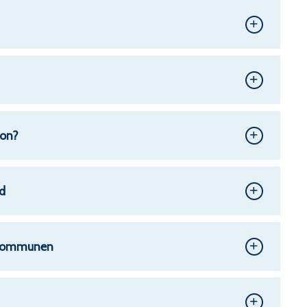
jon?
d
t kommunen