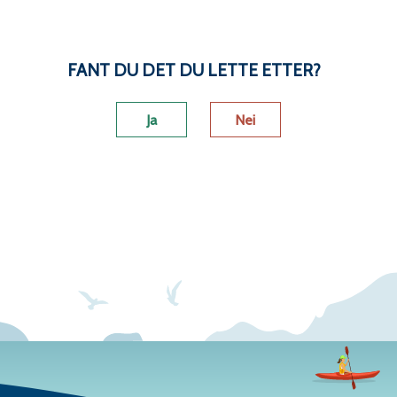
Skriv ut
Del på Facebook
Del på Twitter
Del på LinkedI
Tips en 
FANT DU DET DU LETTE ETTER?
Ja
Nei