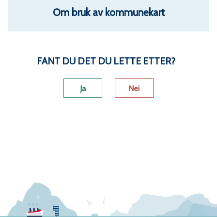
m
Om bruk av kommunekart
m
u
FANT DU DET DU LETTE ETTER?
n
Ja
Nei
e