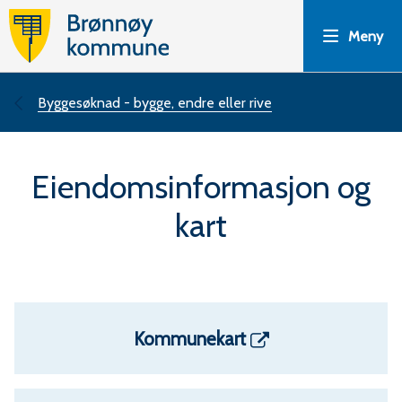
B
Meny
r
ø
Du
Byggesøknad - bygge, endre eller rive
n
er
Eiendomsinformasjon og
n
her:
kart
ø
y
k
Kommunekart
o