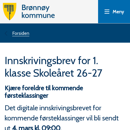
B
Meny
r
ø
Du
Forsiden
n
er
Innskrivingsbrev for 1.
n
her:
klasse Skoleåret 26-27
ø
y
Kjære foreldre til kommende
førsteklassinger
k
Det digitale innskrivingsbrevet for
o
kommende førsteklassinger vil bli sendt
ut
4. mars kl. 09:00
.