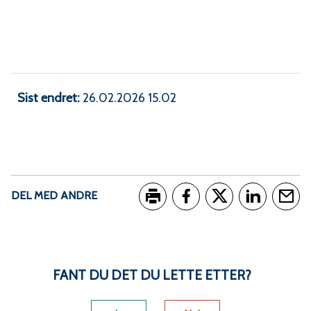
Sist endret
26.02.2026 15.02
DEL MED ANDRE
Skriv ut
Del på Facebook
Del på Twitter
Del på Link
Tips e
FANT DU DET DU LETTE ETTER?