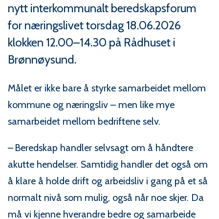
m
nytt interkommunalt beredskapsforum
m
for næringslivet torsdag 18.06.2026
klokken 12.00–14.30 på Rådhuset i
u
Brønnøysund.
n
Målet er ikke bare å styrke samarbeidet mellom
e
kommune og næringsliv – men like mye
samarbeidet mellom bedriftene selv.
– Beredskap handler selvsagt om å håndtere
akutte hendelser. Samtidig handler det også om
å klare å holde drift og arbeidsliv i gang på et så
normalt nivå som mulig, også når noe skjer. Da
må vi kjenne hverandre bedre og samarbeide