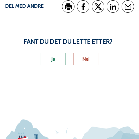
DEL MED ANDRE
Skriv ut
Del på Facebook
Del på Twitter
Del på Link
Tips e
FANT DU DET DU LETTE ETTER?
Ja
Nei