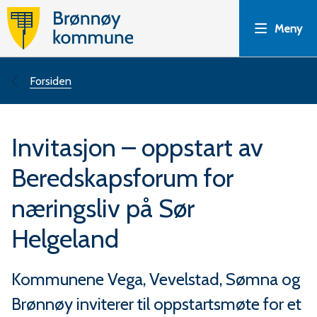
B
Meny
r
ø
Du
Forsiden
n
er
Invitasjon – oppstart av
n
her:
Beredskapsforum for
ø
næringsliv på Sør
y
Helgeland
k
Kommunene Vega, Vevelstad, Sømna og
o
Brønnøy inviterer til oppstartsmøte for et